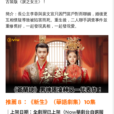
古裝版《淚之女王》！
簡介：長公主李蓉與裴文宣只因門當戶對而聯姻，婚後更
互相懷疑導致被陷害而死。重生後，二人聯手調查事件並
重修舊好，一起發現真相，一起發現愛。
推薦８：《新生》（華語劇集）10集
｜上架日期：全劇現已上架（Now華劇台自選服