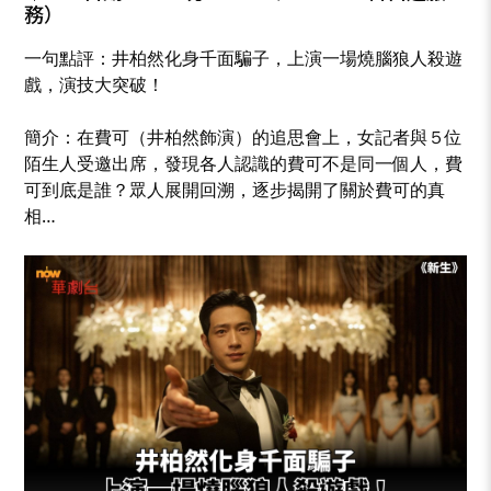
務）
一句點評：井柏然化身千面騙子，上演一場燒腦狼人殺遊
戲，演技大突破！
簡介：在費可（井柏然飾演）的追思會上，女記者與５位
陌生人受邀出席，發現各人認識的費可不是同一個人，費
可到底是誰？眾人展開回溯，逐步揭開了關於費可的真
相…