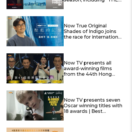
SEASON” and “Twenty
Twenty Six”
Now True Original
Shades of Indigo joins
the race for international
awards
Now TV presents all
award‑winning films
from the 44th Hong
Kong Film Awards Best
Actor and Best Actress
winning titles now
available (Release
Now TV presents seven
schedule attached)
Oscar winning titles with
18 awards | Best
Documentary Mr.
Nobody Against Putin
available exclusively on