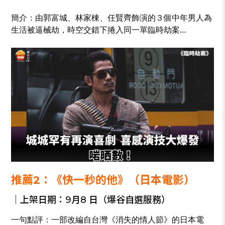
簡介：由郭富城、林家棟、任賢齊飾演的３個中年男人為
生活被逼械劫，時空交錯下捲入同一單臨時劫案…
推薦2：《快一秒的他》（日本電影）
｜上架日期：9月8 日（爆谷自選服務）
一句點評：一部改編自台灣《消失的情人節》的日本電