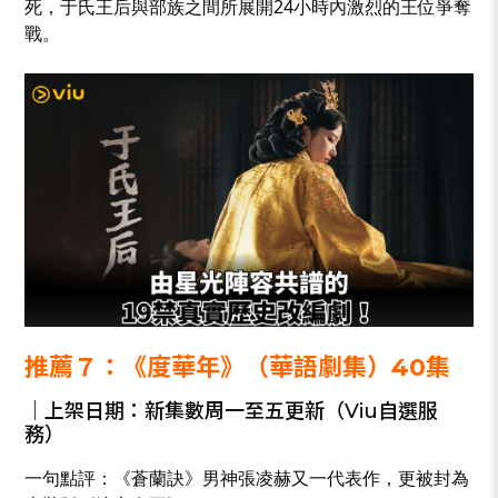
死，于氏王后與部族之間所展開24小時內激烈的王位爭奪
戰。
推薦７：《度華年》（華語劇集）40集
｜上架日期：新集數周一至五更新（Viu自選服
務）
一句點評：《蒼蘭訣》男神張凌赫又一代表作，更被封為