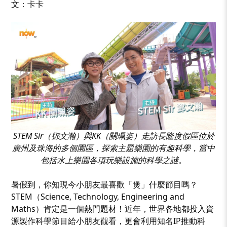
文：卡卡
STEM Sir（鄧文瀚）與KK（關珮姿）走訪長隆度假區位於
廣州及珠海的多個園區，
探索主題樂園的有趣科學，當中
包括水上樂園各項玩樂設施的科學之謎。
暑假到，你知現今小朋友最喜歡「煲」什麼節目嗎？
STEM（Science, Technology, Engineering and
Maths）肯定是一個熱門題材！近年，世界各地都投入資
源製作科學節目給小朋友觀看，更會利用知名IP推動科