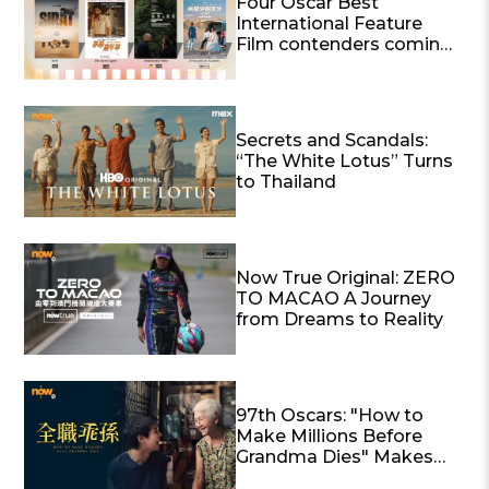
Four Oscar Best
International Feature
Film contenders coming
soon to Now TV —
Sentimental Value, The
Secret Agent, It Was
Just an Accident and
Secrets and Scandals:
Sirāt | Now TV x MOViE
“The White Lotus” Turns
MOViE present
to Thailand
“Countdown to the
Awards” with special
offers
Now True Original: ZERO
TO MACAO A Journey
from Dreams to Reality
97th Oscars: "How to
Make Millions Before
Grandma Dies" Makes
History as a Top 15