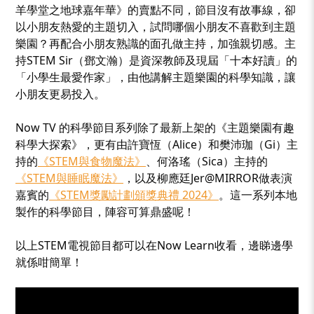
羊學堂之地球嘉年華》的賣點不同，節目沒有故事線，卻
以小朋友熱愛的主題切入，試問哪個小朋友不喜歡到主題
樂園？再配合小朋友熟識的面孔做主持，加強親切感。主
持STEM Sir（鄧文瀚）是資深教師及現屆「十本好讀」的
「小學生最愛作家」，由他講解主題樂園的科學知識，讓
小朋友更易投入。
Now TV 的科學節目系列除了最新上架的《主題樂園有趣
科學大探索》，更有由許寶恆（Alice）和樊沛珈（Gi）主
持的
《STEM與食物魔法》
、何洛瑤（Sica）主持的
《STEM與睡眠魔法》
，以及柳應廷Jer@MIRROR做表演
嘉賓的
《STEM獎勵計劃頒獎典禮 2024》
。這一系列本地
製作的科學節目，陣容可算鼎盛呢！
以上STEM電視節目都可以在Now Learn收看，邊睇邊學
就係咁簡單！