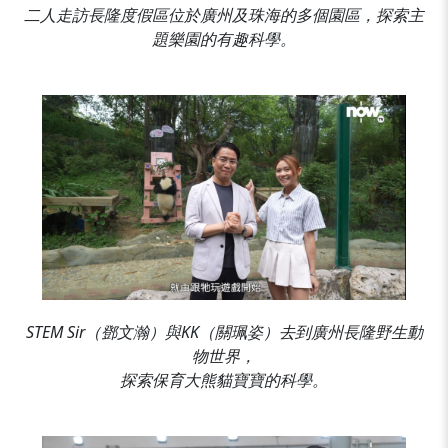
二人走訪長隆度假區位於廣州及珠海的多個園區，探索主
題樂園的有趣科學。
STEM Sir（鄧文瀚）與KK（關珮姿）去到廣州長隆野生動
物世界，
探索保育大熊貓寶寶的科學。