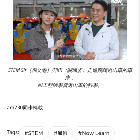
STEM Sir（鄧文瀚）與KK（關珮姿）走進鸚鵡過山車的車
庫，
跟工程師學習過山車的科學。
_
am730同步轉載
Tags:
#
STEM
#
暑假
#
Now Learn