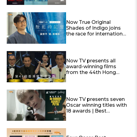
SEASON” and “Twenty
Twenty Six”
Now True Original
Shades of Indigo joins
the race for international
awards
Now TV presents all
award‑winning films
from the 44th Hong
Kong Film Awards Best
Actor and Best Actress
winning titles now
available (Release
Now TV presents seven
schedule attached)
Oscar winning titles with
18 awards | Best
Documentary Mr.
Nobody Against Putin
available exclusively on
Now True