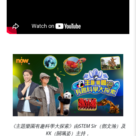
《主題樂園有趣科學大探索》由STEM Sir（鄧文瀚）及
KK（關珮姿）主持，