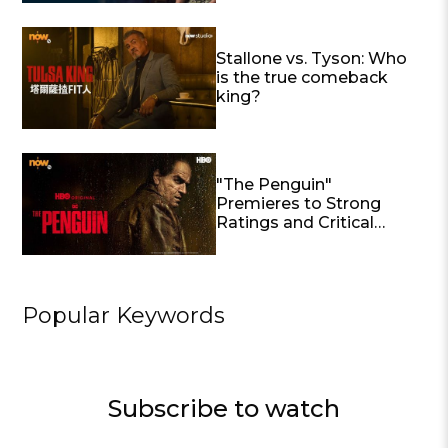
Contender for Best
International Feature
Film
Stallone vs. Tyson: Who
is the true comeback
king?
"The Penguin"
Premieres to Strong
Ratings and Critical
Acclaim; Colin Farrell's
Performance Lauded
Popular Keywords
Subscribe to watch