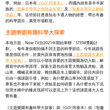
學。例如：日本有
《GO! 阿童木》
，而國內就有喜羊羊家
族的
《智趣羊學堂之地球嘉年華》
及
《智趣羊學堂之動植
物篇》
等。這些節目透過知名卡通人物的經歷，帶出有趣
的科學題目，廣受市場歡迎。
主題樂園有趣科學大探索
本地方面，Now TV自2021年開始舉辦「STEM獎勵計
劃」，每年暑假都拍攝不同主題的科學節目。今年就跟長
隆度假區合作，於廣州及珠海實地拍攝
《主題樂園有趣科
學大探索》
。節目以小朋友喜愛的主題樂園為切入點，解
構當中的科學原理，探索主題包括保育大熊貓及虎鯨、過
山車、機械花車巡遊、雜技團及水上樂園等。節目內容往
往由一個謎題引發，例如：為什麼過山車360度迴旋下，
乘客也不會掉下來呢？虎鯨是如何磅重？為什麼水向下流
但滑水梯中的橡皮筏卻可以逆流上升？這些謎題連大人也
覺有趣。
《主題樂園有趣科學大探索》跟《GO! 阿童木》或《智趣