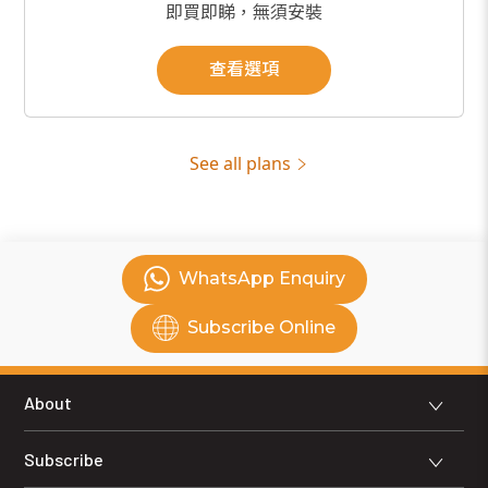
即買即睇，無須安裝
查看選項
See all plans
WhatsApp Enquiry
Subscribe Online
About
Now TV
Subscribe