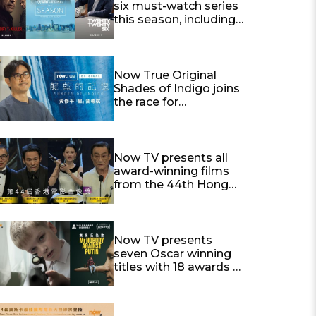
six must-watch series
this season, including
“THE SEASON” and
“Twenty Twenty Six”
Now True Original
Shades of Indigo joins
the race for
international awards
Now TV presents all
award‑winning films
from the 44th Hong
Kong Film Awards
Best Actor and Best
Actress winning titles
now available
Now TV presents
(Release schedule
seven Oscar winning
attached)
titles with 18 awards |
Best Documentary Mr.
Nobody Against Putin
available exclusively