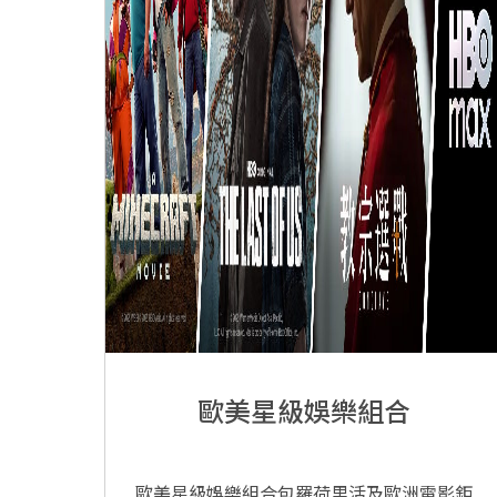
歐美星級娛樂組合
歐美星級娛樂組合包羅荷里活及歐洲電影鉅