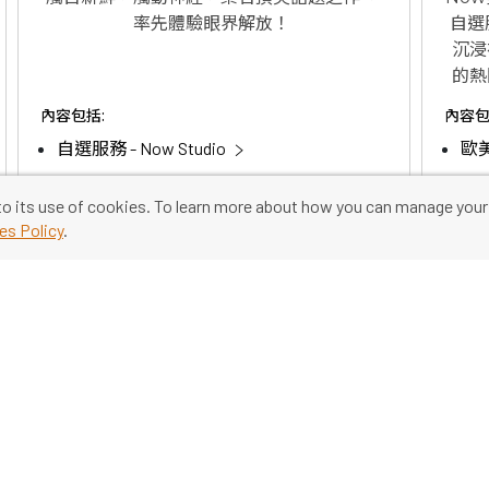
率先體驗眼界解放！
自選
沉浸
的熱
和紀
內容包括:
內容包
組
自選服務 - Now Studio
歐
且，
精選播送頻道
亞
to its use of cookies. To learn more about how you can manage your
精
es Policy
.
$88
/ 月起
即買即睇，無須安裝
查看選項