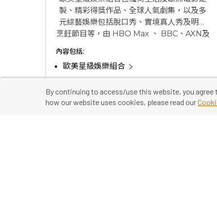
製、精彩得獎作品、全球人氣劇集，以及多
元綜藝娛樂包括脫口秀、實境真人秀及明星
烹飪節目等，由 HBO Max 、 BBC、AXN及
MOViE MOViE 等國際知名平台提供頻道直
內容包括:
播及自選服務，更可同時收看由 Now
歐美星級娛樂組合
Studio 精心準備的獨家劇集及娛樂節目。
精選播送頻道
By continuing to access/use this website, you agree 
how our website uses cookies, please read our
Cooki
$108
/ 月起
即買即睇，無須安裝
查看選項