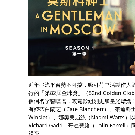
近年串流平台勢不可擋，吸引荷里活製作人及
行的「第82屆金球獎」（82nd Golden G
個個名字響噹噹，較電影組別更加星光熠熠！在迷你
有姬蒂白蘭芝（Cate Blanchett）、茱迪科士
Winslet）、娜奧美屈絲（Naomi Watts）以
Richard Gadd、哥連費路（Colin Farr
視帝。