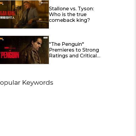
International Feature
Film
Stallone vs. Tyson:
Who is the true
comeback king?
"The Penguin"
Premieres to Strong
Ratings and Critical
Acclaim; Colin Farrell's
Performance Lauded
opular Keywords