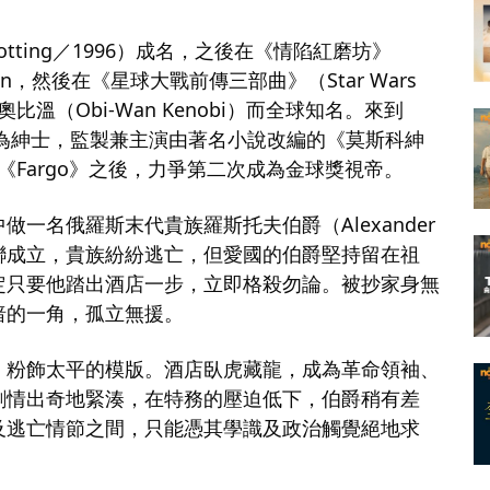
otting／1996）成名，之後在《情陷紅磨坊》
istian，然後在《星球大戰前傳三部曲》（Star Wars
年青版奧比溫（Obi-Wan Kenobi）而全球知名。來到
身為紳士，監製兼主演由著名小說改編的《莫斯科紳
，繼美劇《Fargo》之後，力爭第二次成為金球獎視帝。
⼀名俄羅斯末代貴族羅斯托夫伯爵（Alexander
台、蘇聯成立，貴族紛紛逃亡，但愛國的伯爵堅持留在祖
定只要他踏出酒店⼀步，立即格殺勿論。被抄家身無
暗的一角，孤立無援。
，粉飾太平的模版。酒店臥虎藏龍，成為革命領袖、
劇情出奇地緊湊，在特務的壓迫低下，伯爵稍有差
及逃亡情節之間，只能憑其學識及政治觸覺絕地求