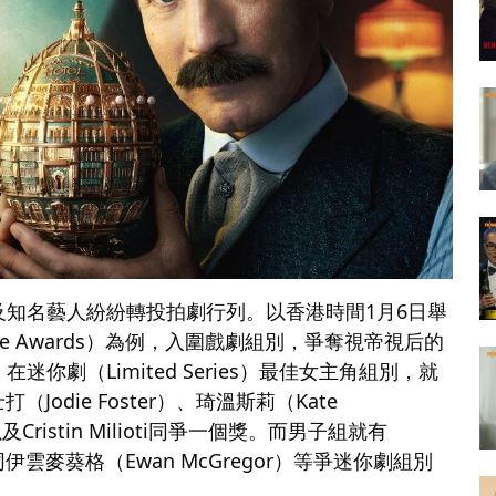
知名藝人紛紛轉投拍劇行列。以香港時間1月6日舉
lobe Awards）為例，入圍戲劇組別，爭奪視帝視后的
劇（Limited Series）最佳女主角組別，就
打（Jodie Foster）、琦溫斯莉（Kate
及Cristin Milioti同爭一個獎。而男子組就有
ell）同伊雲麥葵格（Ewan McGregor）等爭迷你劇組別