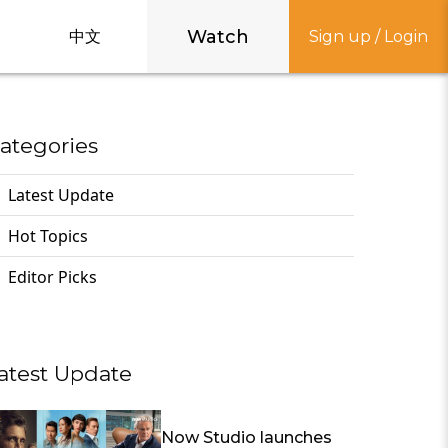
Watch
中文
Sign up / Login
ategories
Latest Update
Hot Topics
Editor Picks
atest Update
Now Studio launches