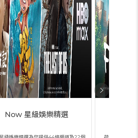
Now 星級娛樂精選
歐美
w星級娛樂精選為您提供44條頻道及22個
荷里活及歐洲