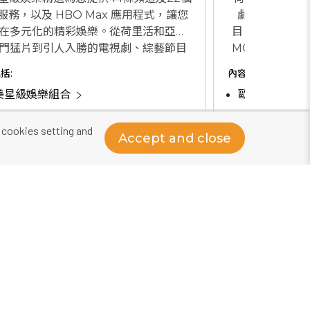
服務，以及 HBO Max 應用程式，讓您
劇集、脫口秀
在多元化的精彩娛樂。從荷里活和亞洲
目；由 HBO M
門猛片到引人入勝的電視劇、綜藝節目
MOViE、Now
實節目， 一個價錢結合了歐美星級娛樂
頻道直播及自選服
括:
內容包括:
合及亞洲星級娛樂組合的頂級內容。而
娛樂節目，享受
美星級娛樂組合
歐美星級娛樂
您還可以享受Now Sport 1帶來的各種
體育賽事的刺激！
洲星級娛樂組合
精選播送頻道
 cookies setting and
Accept and close
選播送頻道
$148
$
/ 月起
即買即睇，無須安裝
即
查看選項