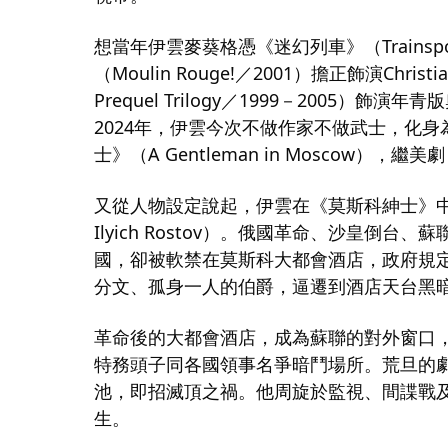
想當年伊雲麥葵格憑《迷幻列車》（Trainsp
（Moulin Rouge!／2001）擔正飾演Chr
Prequel Trilogy／1999－2005）飾演
2024年，伊雲今次不做作家不做武士，化
士》（A Gentleman in Moscow）
又從人物設定說起，伊雲在《莫斯科紳士》中做
Ilyich Rostov）。俄國革命、沙皇倒
國，卻被軟禁在莫斯科大都會酒店，政府規
分文、孤身一人的伯爵，逼遷到酒店天台黑
革命後的大都會酒店，成為蘇聯的對外窗口
特務頭子同各國領事名爭暗鬥場所。荒旦的
池，即招滅頂之禍。他周旋於監視、間諜戰
生。