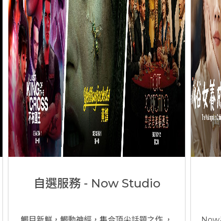
自選服務 - Now Studio
觸目新鮮，觸動神經，集合頂尖話題之作 ，
No