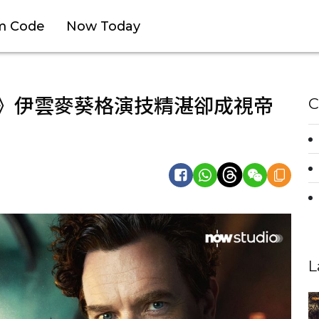
m Code
Now Today
士》伊雲麥葵格演技精湛卻成視帝
C
L