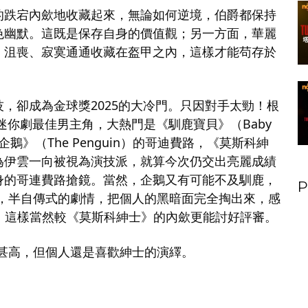
的跌宕內歛地收藏起來，無論如何逆境，伯爵都保持
色幽默。這既是保存自身的價值觀；另一方面，華麗
、沮喪、寂寞通通收藏在盔甲之內，這樣才能苟存於
，卻成為金球獎2025的大冷門。只因對手太勁！根
025迷你劇最佳男主角，大熱門是《馴鹿寶貝》（Baby
才是《企鵝》（The Penguin）的哥迪費路，《莫斯科紳
為伊雲⼀向被視為演技派，就算今次仍交出亮麗成績
身的哥連費路搶鏡。當然，企鵝又有可能不及馴鹿，
P
編自演，半自傳式的劇情，把個人的黑暗面完全掏出來，感
發。這樣當然較《莫斯科紳士》的內歛更能討好評審。
d贏面甚高，但個人還是喜歡紳士的演繹。