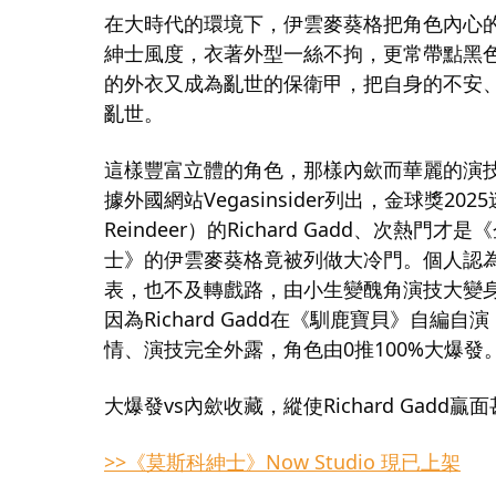
在大時代的環境下，伊雲麥葵格把角色內心
紳士風度，衣著外型⼀絲不拘，更常帶點黑
的外衣又成為亂世的保衛甲，把自身的不安
亂世。
這樣豐富立體的角色，那樣內歛而華麗的演技
據外國網站Vegasinsider列出，金球獎2
Reindeer）的Richard Gadd、次熱門
士》的伊雲麥葵格竟被列做大冷門。個人認
表，也不及轉戲路，由小生變醜角演技大變
因為Richard Gadd在《馴鹿寶貝》自
情、演技完全外露，角色由0推100%大爆
大爆發vs內歛收藏，縱使Richard Gad
>>《莫斯科紳士》Now Studio 現已上架