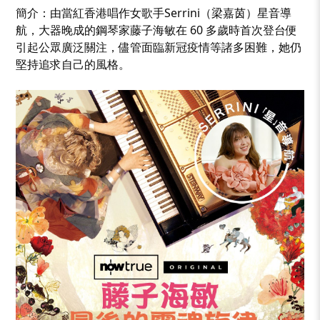
簡介：由當紅香港唱作女歌手Serrini（梁嘉茵）星音導
航，大器晚成的鋼琴家藤子海敏在 60 多歲時首次登台便
引起公眾廣泛關注，儘管面臨新冠疫情等諸多困難，她仍
堅持追求自己的風格。