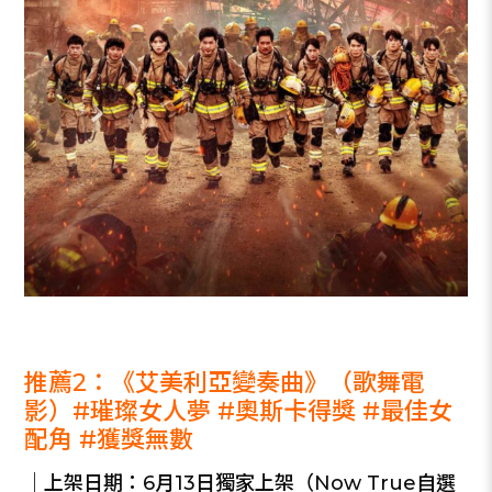
_
推薦2：《艾美利亞變奏曲》（歌舞電
影）#璀璨女人夢 #奧斯卡得獎 #最佳女
配角 #獲獎無數
｜上架日期：6月13日獨家上架（Now True自選