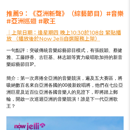
_
推薦9：《亞洲新聲》（綜藝節目）#音樂
#亞洲巡迴 #歌王
｜上架日期：逢星期四 晚上10:30於108台 緊貼播
放 （播放後於Now Jelli自選服務上架）
一句點評：突破傳統音樂綜藝節目模式，有張靚穎、蔡健
雅、工藤靜香、古巨基、林志穎等實力級唱歌加持的新音
樂綜藝節目IP。
簡介：第一次席捲全亞洲的音樂競演，遍及五大賽區，將
吸納數百名來自亞洲各國的00後新銳唱將，他們在七位亞
洲巨星及近百位亞洲各國音樂人的見證下，即將踏上郵
輪，開啟一次巡迴亞洲的音樂競演！誰是下一代亞洲歌
王？