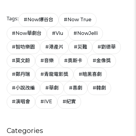
Tags:
#
Now爆谷台
#
Now True
#
Now華劇台
#
Viu
#
NowJelli
#
智叻樂園
#
港產片
#
災難
#
劉德華
#
莫文蔚
#
音樂
#
奧斯卡
#
金像獎
#
鄭丹瑞
#
青龍電影獎
#
暗黑喜劇
#
小說改編
#
華劇
#
喜劇
#
韓劇
#
演唱會
#
IVE
#
紀實
Categories