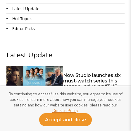
Latest Update
Hot Topics
Editor Picks
Latest Update
Now Studio launches six
must-watch series this
season, including “THE
SEASON” and “Twenty
By continuing to access/use this website, you agree to its use of
Twenty Six”
cookies. To learn more about how you can manage your cookies
setting and how our website uses cookies, please read our
Cookies Policy
.
Now True Original
Shades of Indigo joins
Accept and close
the race for international
awards