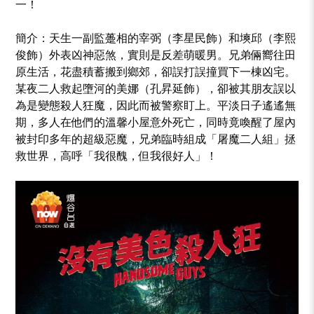
一！
簡介：天生一副監躉相的宰弼（李星民飾）和塽邱（李熙
俊飾）外表凶神惡煞，實則是反差萌暖男。兄弟倆嚮往田
原生活，花盡積蓄搬到鄉郊，卻誤打誤撞買下一棟凶宅。
某夜二人救起墮河的美娜（孔昇延飾），卻被其朋友誤以
為是變態殺人狂魔，因此而被警察盯上。平淡日子遙遙無
期，多人在他們的溫馨小屋意外死亡，同時竟喚醒了屋內
被封印多年的超級惡魔，兄弟臨時組成「屠魔二人組」拯
救世界，高呼「我很醜，但我很好人」！