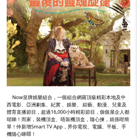
_
_
Now皇牌娛樂組合，一個組合網羅頂級精彩本地及中
西電影、亞洲劇集、紀實 、娛樂、 綜藝、動漫、兒童及
體育直播節目，超過16,000小時精彩節目，個個屋企人都
啱睇！而家，裝機頂盒、唔裝機頂盒，隨心揀，就係咁簡
單！仲新增Smart TV App，畀你電視、電腦、平板、手
機隨心睇𠻹！
_
_