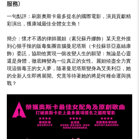
服務）
一句點評：刷新奧斯卡最多提名的國際電影，演員貢獻精
彩演出，獲康城最佳全體女主角！
簡介：懷才不遇的律師麗妲（素兒蘇丹娜飾）某天意外接
到心狠手辣的販毒集團首腦曼尼塔斯（卡拉蘇菲亞嘉絲康
飾）委託，協助他實現一個改變人生的願望：無論是心靈
還是身體，徹底轉變為一位真正的女性。麗妲傾盡全力實
現這個毒王的女人夢，隨著曼尼塔斯變身為艾美利亞，她
的全新人生即將展開。究竟等待著她的將是何種命運與挑
戰？