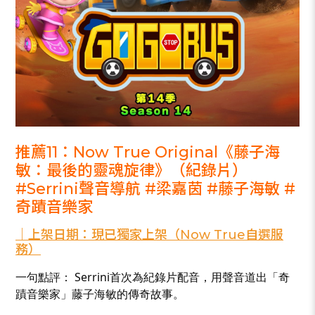
推薦11：Now True Original《藤子海
敏：最後的靈魂旋律》（紀錄片）
#Serrini聲音導航 #梁嘉茵 #藤子海敏 #
奇蹟音樂家
｜上架日期：現已獨家上架（Now True自選服
務）
一句點評： Serrini首次為紀錄片配音，用聲音道出「奇
蹟音樂家」藤子海敏的傳奇故事。