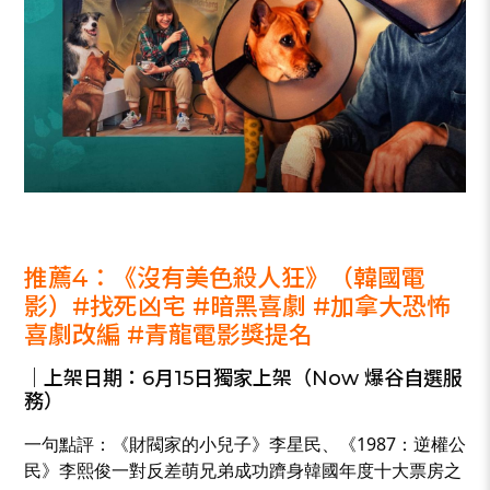
_
推薦4：《沒有美色殺人狂》（韓國電
影）#找死凶宅 #暗黑喜劇 #加拿大恐怖
喜劇改編 #青龍電影獎提名
｜上架日期：6月15日獨家上架（Now 爆谷自選服
務）
一句點評：《財閥家的小兒子》李星民、《1987：逆權公
民》李熙俊一對反差萌兄弟成功躋身韓國年度十大票房之