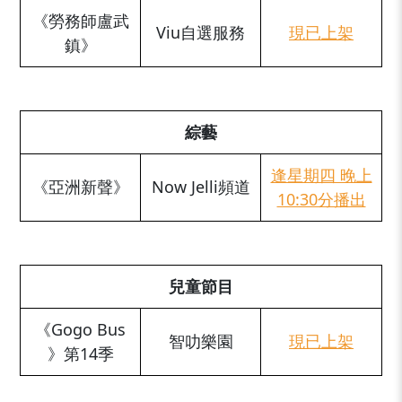
《勞務師盧武
Viu自選服務
現已上架
鎮》
_
綜藝
逢星期四 晚上
《亞洲新聲》
Now Jelli頻道
10:30分播出
_
兒童節目
《Gogo Bus
智叻樂園
現已上架
》第14季
_