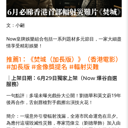
文：小翩
Now皇牌娛樂組合包括一系列題材多元節目，一家大細盡
情享受精彩娛樂！
推薦1：《焚城（加長版）》（香港電影）
#加長版 #金像獎提名 #輻射災難
｜上架日期：6月29日獨家上架（Now 爆谷自選
服務）
一句點評：多場未曝光戲份大公開！劉德華和莫文蔚19年
後再合作，舌劍唇槍對手戲擦出演技火花！
簡介：一場意外引發輻射洩漏，全港市民命運危在旦夕。
為應付這場毀滅性災難，專家范偉立（劉德華飾）加入由