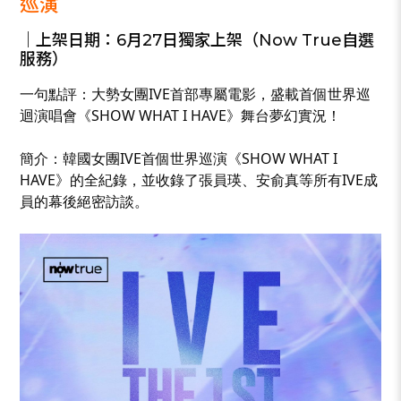
巡演
｜上架日期：6月27日獨家上架（Now True自選
服務）
一句點評：大勢女團IVE首部專屬電影，盛載首個世界巡
迴演唱會《SHOW WHAT I HAVE》舞台夢幻實況！
簡介：韓國女團IVE首個世界巡演《SHOW WHAT I
HAVE》的全紀錄，並收錄了張員瑛、安俞真等所有IVE成
員的幕後絕密訪談。