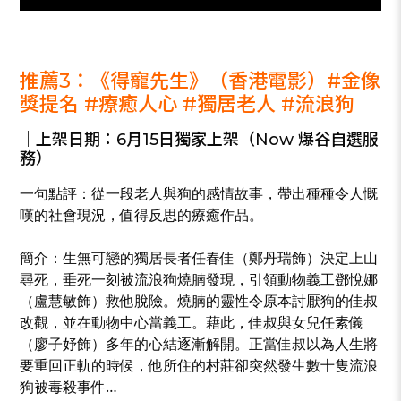
_
推薦3：《得寵先生》（香港電影）#金像
獎提名 #療癒人心 #獨居老人 #流浪狗
｜上架日期：6月15日獨家上架（Now 爆谷自選服
務）
一句點評：從一段老人與狗的感情故事，帶出種種令人慨
嘆的社會現況，值得反思的療癒作品。
簡介：生無可戀的獨居長者任春佳（鄭丹瑞飾）決定上山
尋死，垂死一刻被流浪狗燒腩發現，引領動物義工鄧悅娜
（盧慧敏飾）救他脫險。燒腩的靈性令原本討厭狗的佳叔
改觀，並在動物中心當義工。藉此，佳叔與女兒任素儀
（廖子妤飾）多年的心結逐漸解開。正當佳叔以為人生將
要重回正軌的時候，他所住的村莊卻突然發生數十隻流浪
狗被毒殺事件…