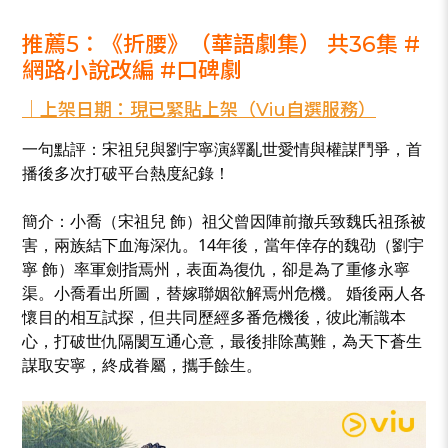
_
推薦5：《折腰》（華語劇集） 共36集 #
網路小說改編 #口碑劇
｜上架日期：現已緊貼上架（Viu自選服務）
一句點評：宋祖兒與劉宇寧演繹亂世愛情與權謀鬥爭，首
播後多次打破平台熱度紀錄！
簡介：小喬（宋祖兒 飾）祖父曾因陣前撤兵致魏氏祖孫被
害，兩族結下血海深仇。14年後，當年倖存的魏劭（劉宇
寧 飾）率軍劍指焉州，表面為復仇，卻是為了重修永寧
渠。小喬看出所圖，替嫁聯姻欲解焉州危機。 婚後兩人各
懷目的相互試探，但共同歷經多番危機後，彼此漸識本
心，打破世仇隔閡互通心意，最後排除萬難，為天下蒼生
謀取安寧，終成眷屬，攜手餘生。