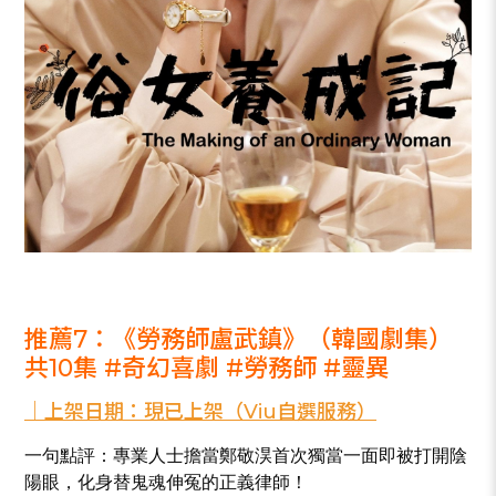
_
推薦7：《勞務師盧武鎮》（韓國劇集）
共10集 #奇幻喜劇 #勞務師 #靈異
Close
｜上架日期：現已上架（Viu自選服務）
一句點評：專業人士擔當鄭敬淏首次獨當一面即被打開陰
陽眼，化身替鬼魂伸冤的正義律師！