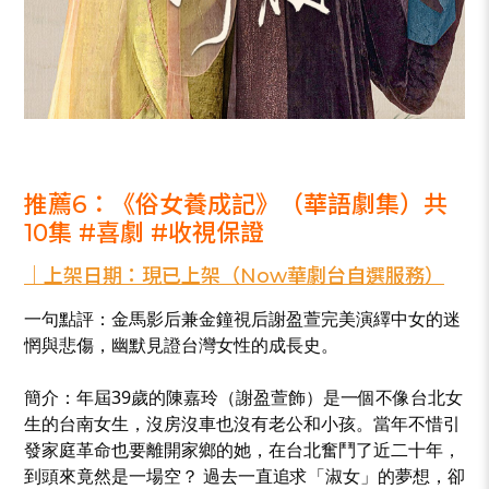
_
推薦6：《俗女養成記》（華語劇集）共
10集 #喜劇 #收視保證
｜上架日期：現已上架（Now華劇台自選服務）
一句點評：金馬影后兼金鐘視后謝盈萱完美演繹中女的迷
惘與悲傷，幽默見證台灣女性的成長史。
簡介：年屆39歲的陳嘉玲（謝盈萱飾）是一個不像台北女
生的台南女生，沒房沒車也沒有老公和小孩。當年不惜引
發家庭革命也要離開家鄉的她，在台北奮鬥了近二十年，
到頭來竟然是一場空？ 過去一直追求「淑女」的夢想，卻