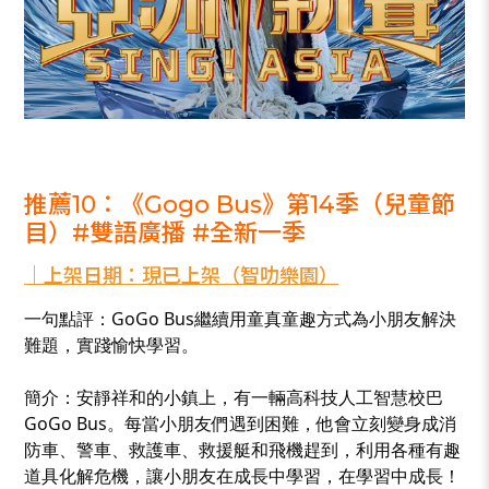
_
推薦10：《Gogo Bus》第14季（兒童節
目）#雙語廣播 #全新一季
｜上架日期：現已上架（智叻樂園）
一句點評：GoGo Bus繼續用童真童趣方式為小朋友解決
難題，實踐愉快學習。
簡介：安靜祥和的小鎮上，有一輛高科技人工智慧校巴
GoGo Bus。每當小朋友們遇到困難，他會立刻變身成消
防車、警車、救護車、救援艇和飛機趕到，利用各種有趣
道具化解危機，讓小朋友在成長中學習，在學習中成長！