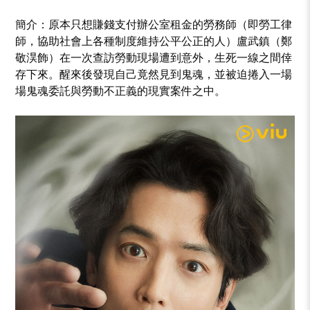
簡介：原本只想賺錢支付辦公室租金的勞務師（即勞工律
師，協助社會上各種制度維持公平公正的人）盧武鎮（鄭
敬淏飾）在一次查訪勞動現場遭到意外，生死一線之間倖
存下來。醒來後發現自己竟然見到鬼魂，並被迫捲入一場
場鬼魂委託與勞動不正義的現實案件之中。