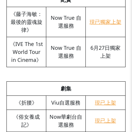
《藤子海敏：
Now True 自
最後的靈魂旋
現已獨家上架
選服務
律》
《IVE The 1st
Now True 自
6月27日獨家
World Tour
選服務
上架
in Cinema》
_
劇集
《折腰》
Viu自選服務
現已上架
《俗女養成
Now華劇台自
現已上架
記》
選服務