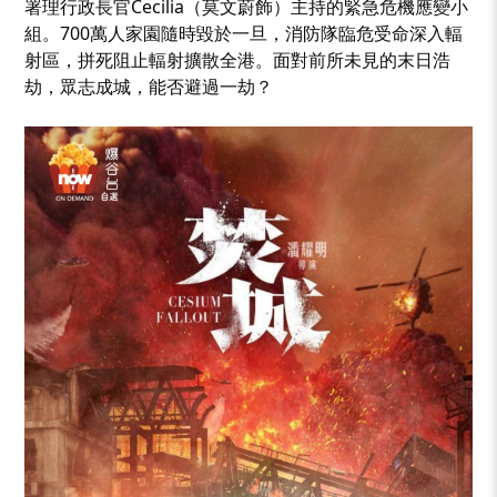
署理行政長官Cecilia（莫文蔚飾）主持的緊急危機應變小
組。700萬人家園隨時毀於一旦，消防隊臨危受命深入輻
射區，拼死阻止輻射擴散全港。面對前所未見的末日浩
劫，眾志成城，能否避過一劫？